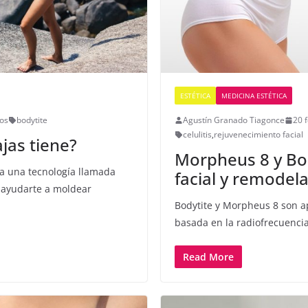
ESTÉTICA
MEDICINA ESTÉTICA
os
bodytite
Agustín Granado Tiagonce
20 
celulitis
,
rejuvenecimiento facial
jas tiene?
Morpheus 8 y Bod
iza una tecnología llamada
facial y remodel
a ayudarte a moldear
Bodytite y Morpheus 8 son a
basada en la radiofrecuencia
Read More