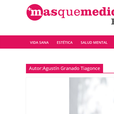
Saltar
al
contenido
VIDA SANA
ESTÉTICA
SALUD MENTAL
Autor:
Agustín Granado Tiagonce