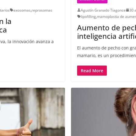
tarios
exosomas
,
reprosomas
Agustín Granado Tiagonce
30 
lipofilling
,
mamoplastia de aume
n la
Aumento de pech
ica
inteligencia artifi
iva, la innovación avanza a
El aumento de pecho con gra
mamario, es un procedimien
Read More