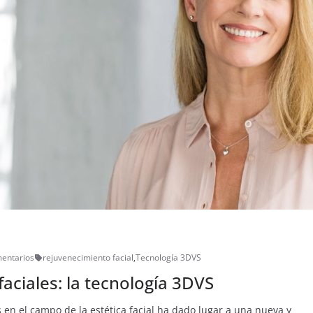
entarios
rejuvenecimiento facial
,
Tecnología 3DVS
aciales: la tecnología 3DVS
en el campo de la estética facial ha dado lugar a una nueva y