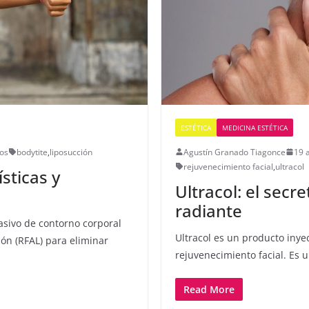
ESTÉTICA
MEDICINA ESTÉTICA
os
bodytite
,
liposucción
Agustín Granado Tiagonce
19 a
rejuvenecimiento facial
,
ultracol
sticas y
Ultracol: el secr
radiante
sivo de contorno corporal
Ultracol es un producto inyec
ión (RFAL) para eliminar
rejuvenecimiento facial. Es 
Read More