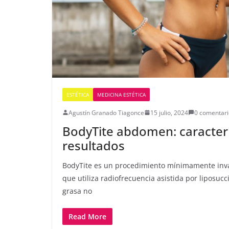
ESTÉTICA
MEDICINA ESTÉTICA
Agustín Granado Tiagonce
15 julio, 2024
0 comentari
BodyTite abdomen: caracterí
resultados
BodyTite es un procedimiento mínimamente inva
que utiliza radiofrecuencia asistida por liposucc
grasa no
Read More