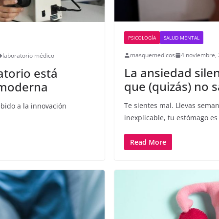
PSICOLOGÍA
SALUD MENTAL
masquemedicos
4 noviembre,
laboratorio médico
La ansiedad silen
atorio está
que (quizás) no 
 moderna
Te sientes mal. Llevas sema
bido a la innovación
inexplicable, tu estómago es 
Read More