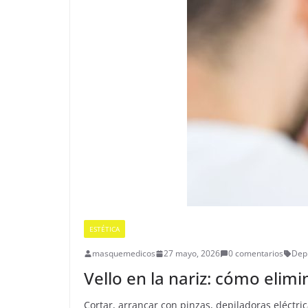
ESTÉTICA
masquemedicos
27 mayo, 2026
0 comentarios
Depi
Vello en la nariz: cómo elim
Cortar, arrancar con pinzas, depiladoras eléctri