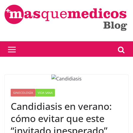
Saltar
al
contenido
GINECOLOGÍA
VIDA SANA
Candidiasis en verano:
cómo evitar que este
“invitado inesperado”