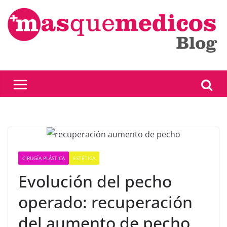
Saltar
al
contenido
CIRUGÍA PLÁSTICA
ESTÉTICA
Evolución del pecho
operado: recuperación
del aumento de pecho