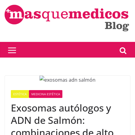
Saltar
al
contenido
ESTÉTICA
MEDICINA ESTÉTICA
Exosomas autólogos y
ADN de Salmón:
combinaciones de alto