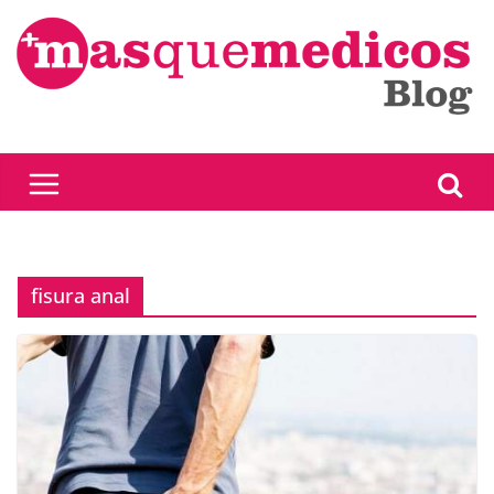
Saltar
al
contenido
fisura anal