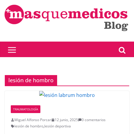
Saltar
al
contenido
lesión de hombro
TRAUMATOLOGÍA
Miguel Alfonso Porcar
12 junio, 2025
0 comentarios
lesión de hombro
,
lesión deportiva