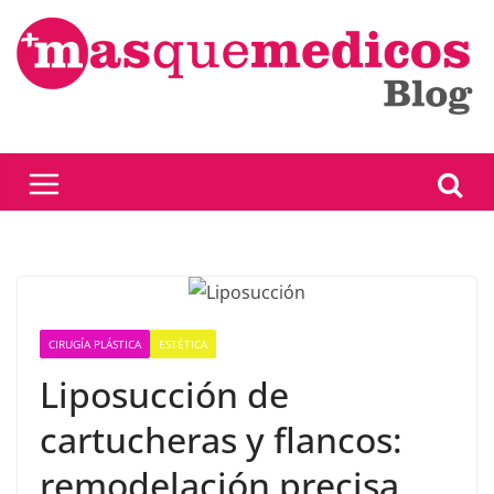
Saltar
al
contenido
CIRUGÍA PLÁSTICA
ESTÉTICA
Liposucción de
cartucheras y flancos:
remodelación precisa