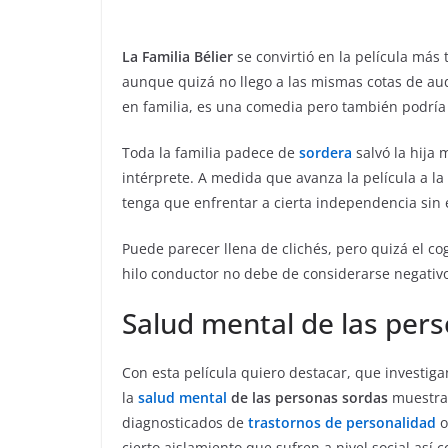
La Familia Bélier
se convirtió en la película más 
aunque quizá no llego a las mismas cotas de au
en familia, es una comedia pero también podrí
Toda la familia padece de
sordera
salvó la hija 
intérprete. A medida que avanza la película a la
tenga que enfrentar a cierta independencia sin e
Puede parecer llena de clichés, pero quizá el 
hilo conductor no debe de considerarse negativ
Salud mental de las per
Con esta película quiero destacar, que investiga
la
salud mental
de las personas sordas
muestran
diagnosticados de
trastornos de personalidad
cierto aislamiento que sufren a nivel social así