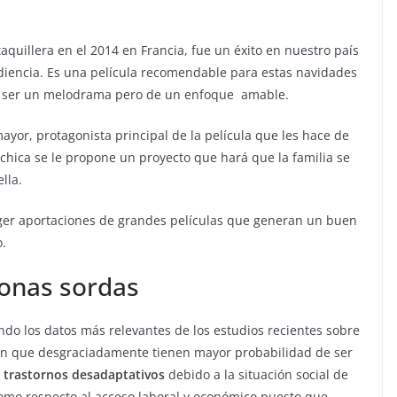
taquillera en el 2014 en Francia, fue un éxito en nuestro país
diencia. Es una película recomendable para estas navidades
a ser un melodrama pero de un enfoque amable.
mayor, protagonista principal de la película que les hace de
 chica se le propone un proyecto que hará que la familia se
lla.
coger aportaciones de grandes películas que generan un buen
o.
sonas sordas
ndo los datos más relevantes de los estudios recientes sobre
 que desgraciadamente tienen mayor probabilidad de ser
o
trastornos desadaptativos
debido a la situación social de
 como respecto al acceso laboral y económico puesto que