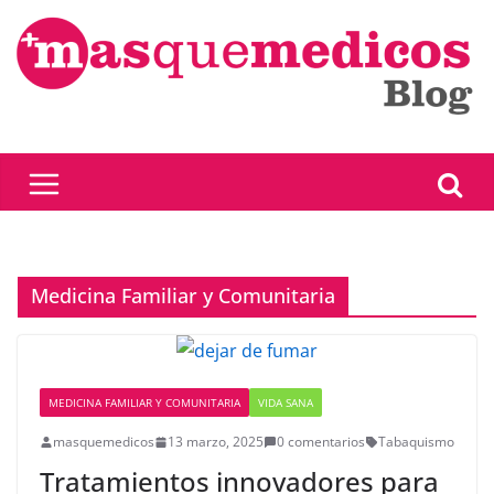
Saltar
al
contenido
Medicina Familiar y Comunitaria
MEDICINA FAMILIAR Y COMUNITARIA
VIDA SANA
masquemedicos
13 marzo, 2025
0 comentarios
Tabaquismo
Tratamientos innovadores para