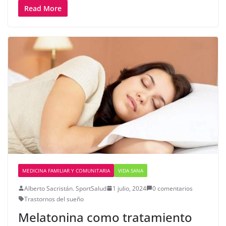
Read More
MEDICINA FAMILIAR Y COMUNITARIA
VIDA SANA
Alberto Sacristán. SportSalud
1 julio, 2024
0 comentarios
Trastornos del sueño
Melatonina como tratamiento