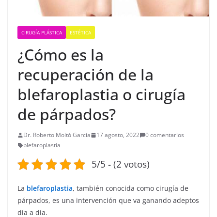
CIRUGÍA PLÁSTICA
ESTÉTICA
¿Cómo es la
recuperación de la
blefaroplastia o cirugía
de párpados?
Dr. Roberto Moltó García
17 agosto, 2022
0 comentarios
blefaroplastia
5/5 - (2 votos)
La
blefaroplastia
, también conocida como cirugía de
párpados, es una intervención que va ganando adeptos
día a día.